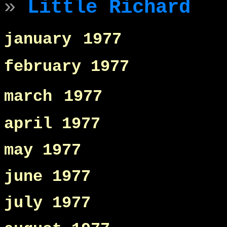
»
Little Richard
january
1977
february 1977
march
1977
april 1977
may
1977
june
1977
july
1977