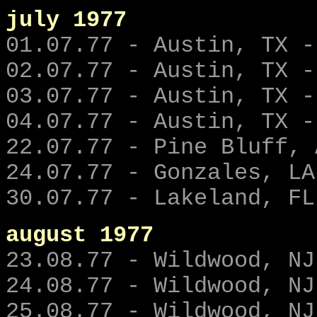
july
1977
01.07.77 - Austin, TX 
02.07.77 - Austin, TX 
03.07.77 - Austin, TX 
04.07.77 - Austin, TX 
22.07.77 - Pine Bluff,
24.07.77 - Gonzales, LA
30.07.77 - Lakeland, F
august 1977
23.08.77 - Wildwood, NJ
24.08.77 - Wildwood, NJ
25.08.77 - Wildwood, NJ