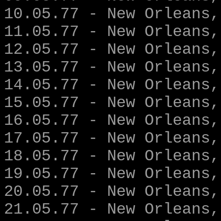
10.05.77 - New Orleans,
11.05.77 - New Orleans,
12.05.77 - New Orleans,
13.05.77 - New Orleans,
14.05.77 - New Orleans,
15.05.77 - New Orleans,
16.05.77 - New Orleans,
17.05.77 - New Orleans,
18.05.77 - New Orleans,
19.05.77 - New Orleans,
20.05.77 - New Orleans,
21.05.77 - New Orleans,