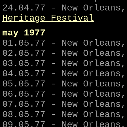
24.04.77 - New Orleans
Heritage Festival
may
1977
01.05.77 - New Orleans,
02.05.77 - New Orleans,
03.05.77 - New Orleans,
04.05.77 - New Orleans,
05.05.77 - New Orleans,
06.05.77 - New Orleans,
07.05.77 - New Orleans,
08.05.77 - New Orleans,
09.05.77 - New Orleans,