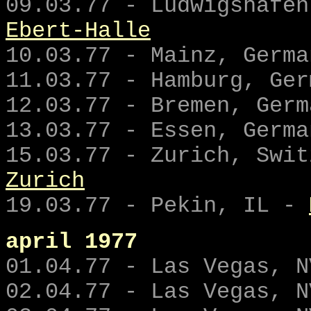
09.03.77 - Ludwigshafe
Ebert-Halle
10.03.77 - Mainz, Germ
11.03.77 - Hamburg, Ge
12.03.77 - Bremen, Ger
13.03.77 - Essen, Germ
15.03.77 - Zurich, Swi
Zurich
19.03.77 - Pekin, IL -
april 1977
01.04.77 - Las Vegas, 
02.04.77 - Las Vegas, 